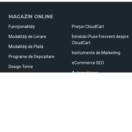
MAGAZIN ONLINE
Funcţionalităţi
Preţuri CloudCart
Modalităţi de Livrare
Întrebări Puse Frecvent despre
CloudCart
Modalităţi de Plată
Instrumente de Marketing
Programe de Depozitare
eCommerce SEO
Design Teme
Automatizare
Aplicaţii
Platforme Marketplace
Check-out Inovator
Site-uri de Comparat Preţuri