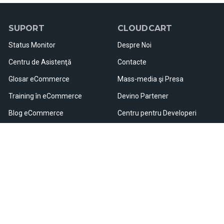
SUPORT
CLOUDCART
Status Monitor
Despre Noi
Centru de Asistenţă
Contacte
Glosar eCommerce
Mass-media şi Presa
Training în eCommerce
Devino Partener
Blog eCommerce
Centru pentru Developeri
Webinare şi Evenimente
Cariere
Resurse Utile
Hartă Site