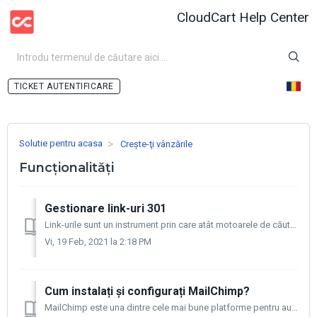
CloudCart Help Center
AUTENTIFICARE
Solutie pentru acasa
Crește-ţi vânzările
Funcționalități
Gestionare link-uri 301
Link-urile sunt un instrument prin care atât motoarele de căutare, cât și utilizatorii finali sunt trimiși la o adresă URL diferită de cea pe care au specif...
Vi, 19 Feb, 2021 la 2:18 PM
Cum instalați și configurați MailChimp?
MailChimp este una dintre cele mai bune platforme pentru automatizarea marketingului prin e-mail. Această aplicație vă oferă zeci de funcțiuni și posibili...