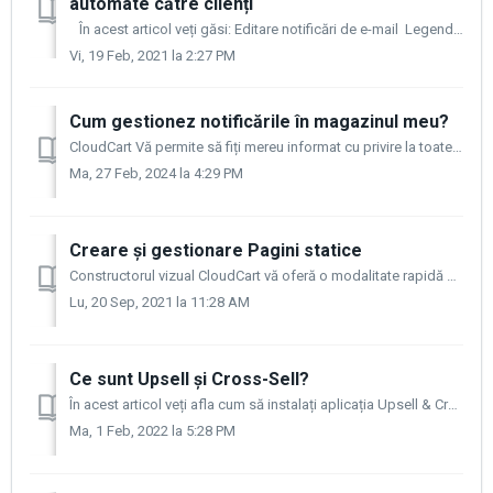
automate către clienți
În acest articol veți găsi: Editare notificări de e-mail Legenda variabilelor După cum este menționat în articolul „Cum să gestionez notificăr...
Vi, 19 Feb, 2021 la 2:27 PM
Cum gestionez notificările în magazinul meu?
CloudCart Vă permite să fiți mereu informat cu privire la toate activitățile din magazinul dvs. online. Clienții dvs. și toți administratorii magazinului dv...
Ma, 27 Feb, 2024 la 4:29 PM
Creare și gestionare Pagini statice
Constructorul vizual CloudCart vă oferă o modalitate rapidă și ușoară de a adăuga conținut în magazinul dvs. pentru a oferi clienților dvs. mai multe inform...
Lu, 20 Sep, 2021 la 11:28 AM
Ce sunt Upsell și Cross-Sell?
În acest articol veți afla cum să instalați aplicația Upsell & Cross-Sell Ce е Upsell? Upsell are ca scop să scumpească achiziția principală prin ac...
Ma, 1 Feb, 2022 la 5:28 PM