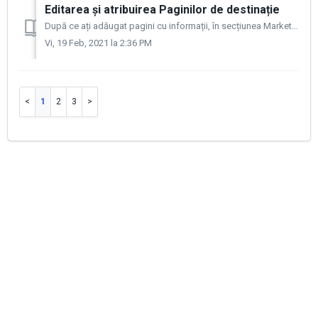
Editarea și atribuirea Paginilor de destinație
După ce ați adăugat pagini cu informații, în secțiunea Marketing > Pagini de destinație, veți găsi o listă cu toate paginile pe care le-ați creat deja și...
Vi, 19 Feb, 2021 la 2:36 PM
1
2
3