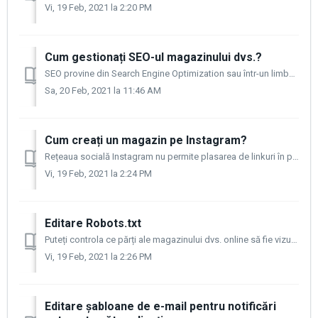
Vi, 19 Feb, 2021 la 2:20 PM
Cum gestionați SEO-ul magazinului dvs.?
SEO provine din Search Engine Optimization sau într-un limbaj mai simplu - o optimizare pentru motoarele de căutare. La fel ca orice altceva, motoarele de c...
Sa, 20 Feb, 2021 la 11:46 AM
Cum creați un magazin pe Instagram?
Rețeaua socială Instagram nu permite plasarea de linkuri în postări, ceea ce este foarte important pentru orice magazin online. Cu toate acestea, există ...
Vi, 19 Feb, 2021 la 2:24 PM
Editare Robots.txt
Puteți controla ce părți ale magazinului dvs. online să fie vizualizate și citite de roboții motoarelor de căutare modificând conținutul fișierului robot...
Vi, 19 Feb, 2021 la 2:26 PM
Editare șabloane de e-mail pentru notificări