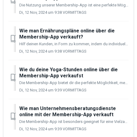
Die Nutzung unserer Membership-App ist eine perfekte Möglichkeit, dein Workout-Business auszubauen, indem du es online bringst und mehr Menschen auf der g...
Di, 12 Nov, 2024 um 9:38 VORMITTAGS
Wie man Ernährungspläne online über die
Membership-App verkauft?
Hilf deinen Kunden, in Form zu kommen, indem du individuelle Diäten erstellst und ihnen für einen bestimmten Zeitraum Zugang dazu gibst. Oder wenn du wöch...
Di, 12 Nov, 2024 um 9:38 VORMITTAGS
Wie du deine Yoga-Stunden online über die
Membership-App verkaufst
Die Membership-App bietet dir die perfekte Möglichkeit, mehr Kunden zu gewinnen, indem du dein Yoga-Studio online bringst. So kannst du mehr Menschen auf...
Di, 12 Nov, 2024 um 9:39 VORMITTAGS
Wie man Unternehmensberatungsdienste
online mit der Membership-App verkauft
Die Membership-App ist besonders geeignet für eine Vielzahl von Spezialisten, die Unternehmensberatungsdienste anbieten, wie Anwälte, Buchhalter, Marketing-E...
Di, 12 Nov, 2024 um 9:39 VORMITTAGS