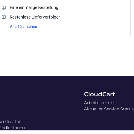
Eine einmalige Bestellung
Kostenlose Lieferverfolger
Alle 16 ansehen
CloudCart
Arbeite bei uns
Aktueller Service Status
on Creator
ändler:innen